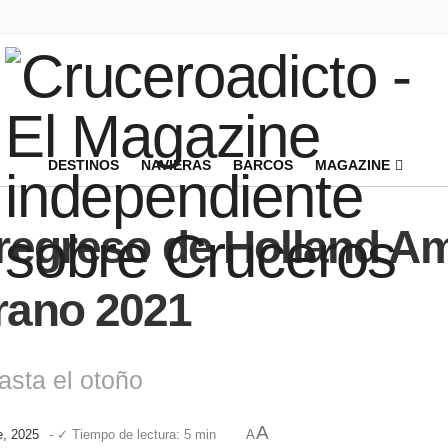
DESTINOS
NAVIERAS
BARCOS
MAGAZINE
 regreso de Holland Am
rano 2021
sta el otoño
A
e, 2025
- ✓ Tiempo de lectura: 5 min
A