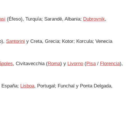
asi
(Éfeso), Turquía; Sarandë, Albania;
Dubrovnik
,
o),
Santorini
y Creta, Grecia; Kotor; Korcula; Venecia
ápoles
, Civitavecchia (
Roma
) y
Livorno
(
Pisa
/
Florencia
),
 España;
Lisboa
, Portugal; Funchal y Ponta Delgada,