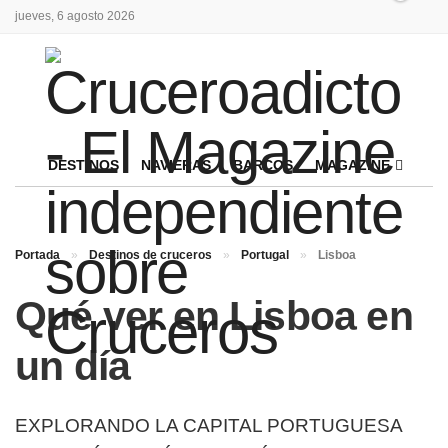
jueves, 6 agosto 2026
DESTINOS
NAVIERAS
BARCOS
MAGAZINE
Portada
»
Destinos de cruceros
»
Portugal
»
Lisboa
Qué ver en Lisboa en
un día
EXPLORANDO LA CAPITAL PORTUGUESA