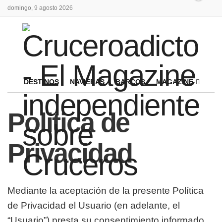
domingo, 9 agosto 2026
DESTINOS
NAVIERAS
BARCOS
MAGAZINE
Politica de
Privacidad
Mediante la aceptación de la presente Política
de Privacidad el Usuario (en adelante, el
“Usuario”) presta su consentimiento informado,