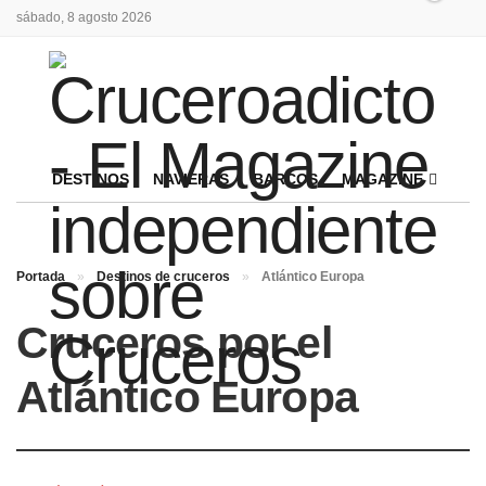
sábado, 8 agosto 2026
DESTINOS
NAVIERAS
BARCOS
MAGAZINE
Portada
»
Destinos de cruceros
»
Atlántico Europa
Cruceros por el
Atlántico Europa