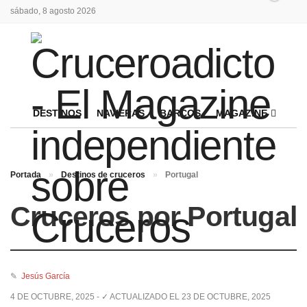
sábado, 8 agosto 2026
DESTINOS
NAVIERAS
BARCOS
MAGAZINE
Portada
»
Destinos de cruceros
»
Portugal
Cruceros por Portugal
✎
Jesús García
4 DE OCTUBRE, 2025 - ✓ ACTUALIZADO EL 23 DE OCTUBRE, 2025