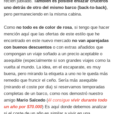
recién jubilado.
Tambien es posible enlazar cruceros
uno detrás de otro del mismo barco (back-to-back)
,
pero permaneciendo en la misma cabina.
Como
no todo es de color de rosa
, si tengo que hacer
mención aquí que las ofertas de este estilo que he
encontrado en este nuevo mercado
no van aparejadas
con buenos descuentos
o con extras añadidos que
compongan un viaje soñado a un precio aceptable o
asequible (especialmente si son grandes viajes como la
vuelta al mundo. La idea, en el escaparate, es muy
buena, pero mirando la etiqueta a uno no le queda más
remedio que fruncir el ceño. Sería más asequible
(mirando el coste por dia) si reservamos temporadas
completas de un barco, como nos demostró nuestro
amigo
Mario Salcedo
(
él consigue
vivir durante todo
un año por $70.000
) Es aquí donde debemos analizar
si el coste de un año es similar a vivir en una