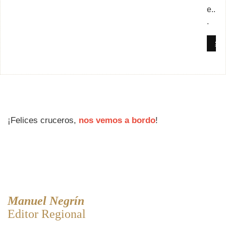
e..
.
SE
¡Felices cruceros,
nos vemos a bordo
!
Manuel Negrín
Editor Regional