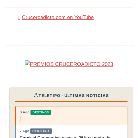
Cruceroadicto.com en YouTube
⚓
TELETIPO · ÚLTIMAS NOTICIAS
6 Ago
·
DESTINOS
7 Ago
·
INDUSTRIA
Carnival Corporation eleva al 25% su meta de