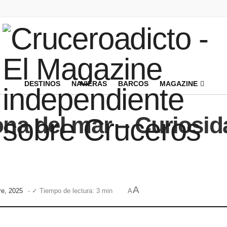
DESTINOS
NAVIERAS
BARCOS
MAGAZINE
ona del mar – Curiosi
A
re, 2025
- ✓ Tiempo de lectura: 3 min
A