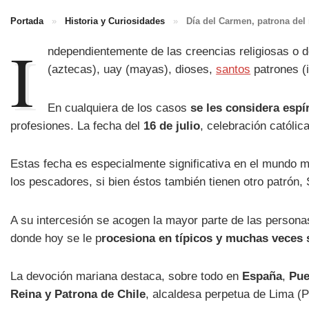
Portada
»
Historia y Curiosidades
»
Día del Carmen, patrona del
I
ndependientemente de las creencias religiosas o 
(aztecas), uay (mayas), dioses,
santos
patrones (i
En cualquiera de los casos
se les considera espí
profesiones. La fecha del
16 de julio
, celebración católic
Estas fecha es especialmente significativa en el mundo 
los pescadores, si bien éstos también tienen otro patrón,
A su intercesión se acogen la mayor parte de las personas
donde hoy se le p
rocesiona en típicos y muchas veces 
La devoción mariana destaca, sobre todo en
España
,
Pue
Reina y Patrona de Chile
, alcaldesa perpetua de Lima (P