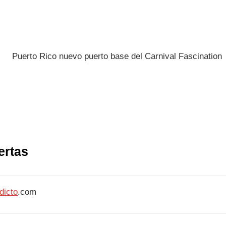
ertas
dicto
.com