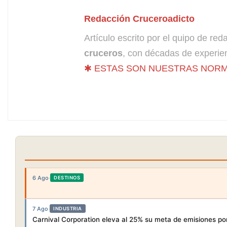
Redacción Cruceroadicto
Artículo escrito por el quipo de re
cruceros
, con décadas de experien
✱ ESTAS SON NUESTRAS NORM
6 Ago
·
DESTINOS
7 Ago
·
INDUSTRIA
Carnival Corporation eleva al 25% su meta de emisiones po