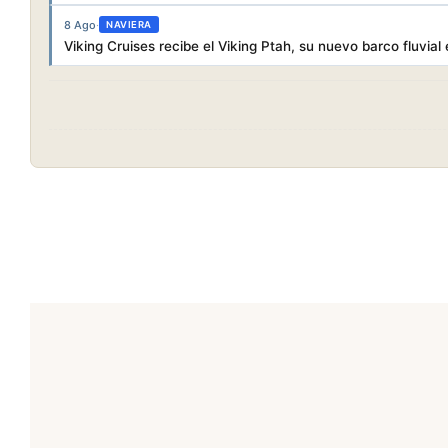
8 Ago
·
NAVIERA
Viking Cruises recibe el Viking Ptah, su nuevo barco fluvial 