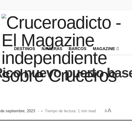
DESTINOS
NAVIERAS
BARCOS
MAGAZINE
ico nuevo puerto base
A
 de septiembre, 2023
- ✓ Tiempo de lectura: 1 min read
A