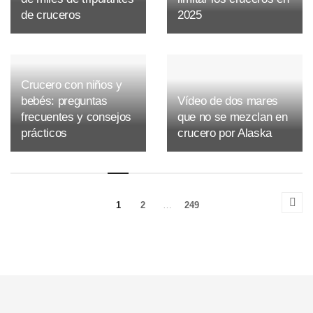
de cruceros
2025
Crucero con niños y
bebés: preguntas
Vídeo de dos mares
frecuentes y consejos
que no se mezclan en
prácticos
crucero por Alaska
1
2
…
249