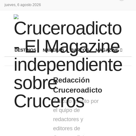
jueves, 6 agosto 2026
DESTINOS
NAVIERAS
BARCOS
MAGAZINE
Redacción
Cruceroadicto
Artículo escrito por
el quipo de
redactores y
editores de