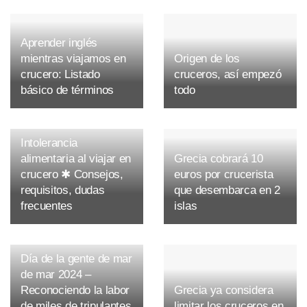
Aprender inglés
mientras viajamos en
Origen de los
crucero: Listado
cruceros, así empezó
básico de términos
todo
Intolerancia
alimentaria al viajar en
Grecia cobrará 10
crucero ✱ Consejos,
euros por crucerista
requisitos, dudas
que desembarca en 2
frecuentes
islas
Día de la gente de mar
de mar 2024 –
Reconociendo la labor
Grecia ya considera
de miles de tripulantes
limitar los cruceros en