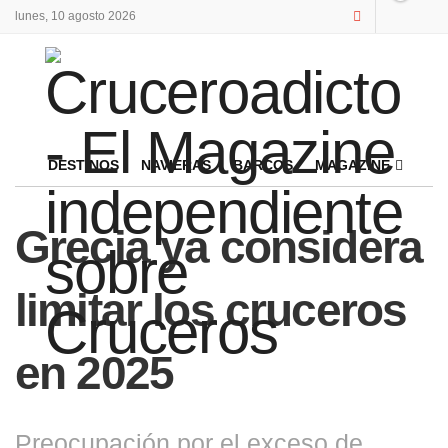
lunes, 10 agosto 2026
DESTINOS
NAVIERAS
BARCOS
MAGAZINE
Grecia ya considera
limitar los cruceros
en 2025
Preocupación por el exceso de