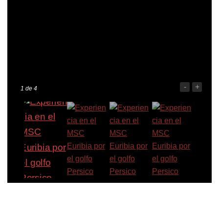
-
+
1
de 4