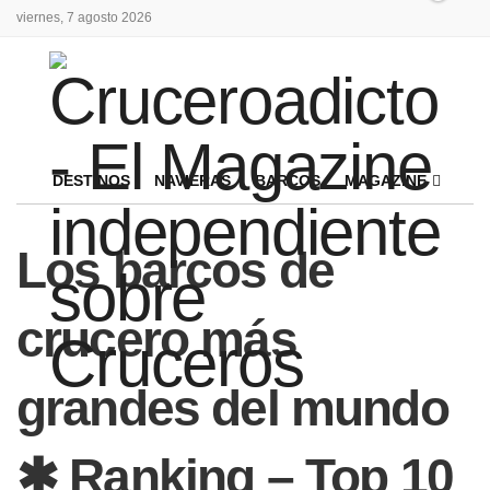
viernes, 7 agosto 2026
DESTINOS
NAVIERAS
BARCOS
MAGAZINE
Los barcos de
crucero más
grandes del mundo
✱ Ranking – Top 10