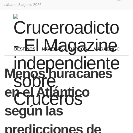
sábado, 8 agosto 2026
DESTINOS
NAVIERAS
BARCOS
MAGAZINE
Menos huracanes
en el Atlántico
según las
predicciones de