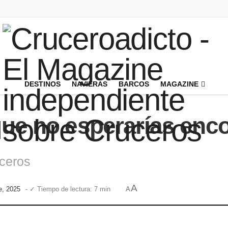
DESTINOS
NAVIERAS
BARCOS
MAGAZINE
que no esperarías enc
uceros
A
e, 2025
- ✓ Tiempo de lectura: 7 min
A