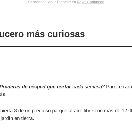
Saltador del AquaTheather en
Royal Caribbean
crucero más curiosas
Praderas de césped que cortar
cada semana?
Parece raro
sis
.
bierta 8 de un precioso parque al aire libre con más de 12.0
ardín en tierra.