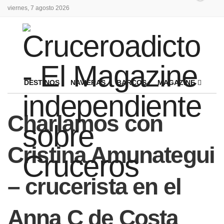
viernes, 7 agosto 2026
DESTINOS
NAVIERAS
BARCOS
MAGAZINE
Charlamos con
Cristina Amunategui
– crucerista en el
Anna C de Costa