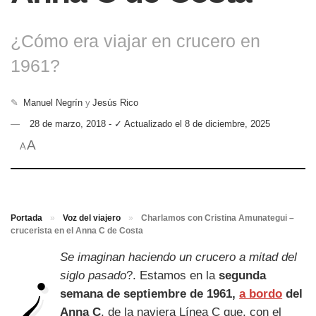
¿Cómo era viajar en crucero en
1961?
✎
Manuel Negrín
y
Jesús Rico
28 de marzo, 2018 - ✓ Actualizado el 8 de diciembre, 2025
A
A
Portada
»
Voz del viajero
»
Charlamos con Cristina Amunategui –
crucerista en el Anna C de Costa
¿
Se imaginan haciendo un crucero a mitad del
siglo pasado
?. Estamos en la
segunda
semana de septiembre de 1961,
a bordo
del
Anna C
, de la naviera Línea C que, con el