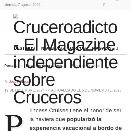
viernes, 7 agosto 2026
DESTINOS
NAVIERAS
BARCOS
MAGAZINE
Portada
»
Navieras de cruceros
»
Princess Cruises
✎
Jesús García
19 DE DICIEMBRE, 2024 - ✓ ACTUALIZADO EL 5 DE NOVIEMBRE, 2025
P
rincess Cruises tiene el honor de ser
la naviera que
popularizó la
experiencia vacacional a bordo de