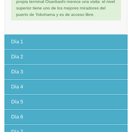
propia terminal Osanbashi merece una visita: el nivel
superior tiene uno de los mejores miradores del
puerto de Yokohama y es de acceso libre.
Día 1
Día 2
Día 3
Día 4
Día 5
Día 6
Día 7