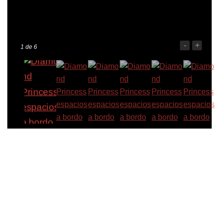
-
+
1
de 6