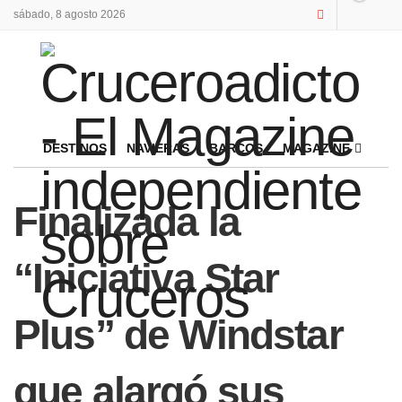
sábado, 8 agosto 2026
DESTINOS
NAVIERAS
BARCOS
MAGAZINE
Finalizada la
“Iniciativa Star
Plus” de Windstar
que alargó sus