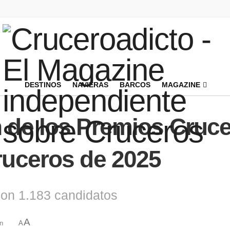
DESTINOS
NAVIERAS
BARCOS
MAGAZINE
 de los Premios Cruce
ruceros de 2025
con 1.183 candidatos
A
in
A