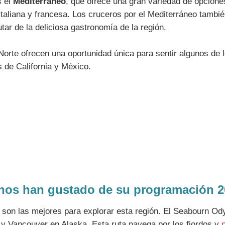
 el
Mediterráneo
, que ofrece una gran variedad de opcione
italiana y francesa. Los cruceros por el Mediterráneo tambi
rutar de la deliciosa gastronomía de la región.
Norte ofrecen una oportunidad única para sentir algunos de
s de California y México.
nos han gustado de su programación 2
a son las mejores para explorar esta región. El Seabourn O
 y Vancouver en Alaska. Esta ruta navega por los fiordos y