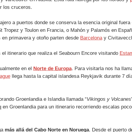
r los cruceros.
viajero a puertos donde se conserva la esencia original fue
e, St Tropez y Toulon en Francia, o Mahón y Palamós en Esp
s en primavera y otoño parten desde
Barcelona
y Civitavecch
 el itinerario que realiza el Seabourn Encore visitando
Esta
tualmente en el
Norte de Europa
. Para visitarla nos ha lla
ague
llega hasta la capital islandesa Reykjavik durante 7 días
orando Groenlandia e Islandia llamada “
Vikingos y Volcanes
 en Groenlandia para un itinerario recorriendo escalas poco
ga
más allá del Cabo Norte en Noruega
. Desde el puerto d