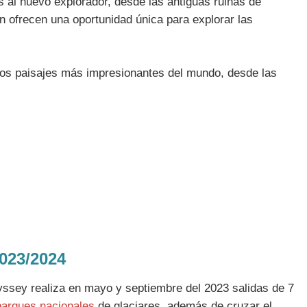
s al nuevo explorador, desde las antiguas ruinas de
én ofrecen una oportunidad única para explorar las
 los paisajes más impresionantes del mundo, desde las
023/2024
dyssey realiza en mayo y septiembre del 2023 salidas de 7
parques nacionales
de glaciares, además de cruzar el