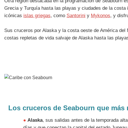
Otra región destacada en la programación de Seabourn es
Grecia y Turquía hasta las playas y ciudades de la costa 
icónicas
islas griegas
, como
Santorini
y
Mykonos
, y disf
Sus cruceros por Alaska y la costa oeste de América del 
costas repletas de vida salvaje de Alaska hasta las playa
Los cruceros de Seabourn que más 
●
Alaska
, sus salidas antes de la temporada alt
días y que conectan la capital del estado Juneau