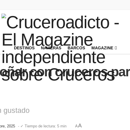
DESTINOS
NAVIERAS
BARCOS
MAGAZINE
ñar con cruceros par
n gustado
A
bre, 2025
- ✓ Tiempo de lectura: 5 min
A