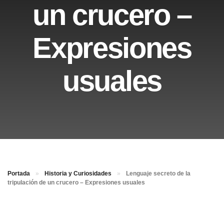
un crucero –
Expresiones
usuales
Portada
»
Historia y Curiosidades
»
Lenguaje secreto de la
tripulación de un crucero – Expresiones usuales