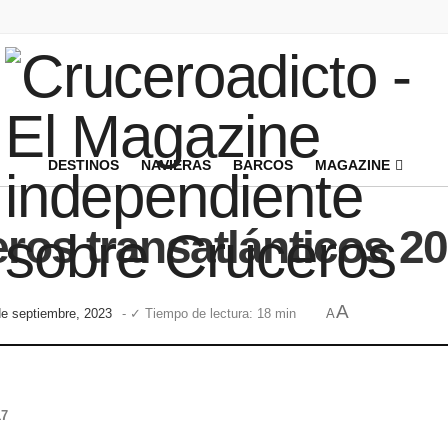
DESTINOS
NAVIERAS
BARCOS
MAGAZINE
eros transatlánticos 2
A
de septiembre, 2023
- ✓ Tiempo de lectura: 18 min
A
17