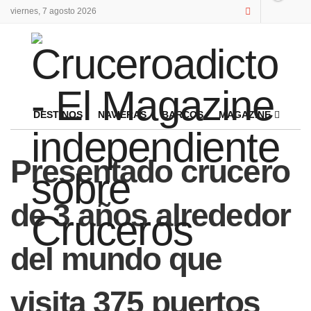
viernes, 7 agosto 2026
DESTINOS
NAVIERAS
BARCOS
MAGAZINE
Presentado crucero
de 3 años alrededor
del mundo que
visita 375 puertos