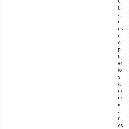
u
b
a
d
es
d
e
p
u
er
to
s
a
m
er
ic
a
n
os