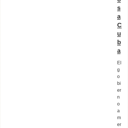
s
a
C
u
b
a
El
g
o
bi
er
n
o
a
m
er