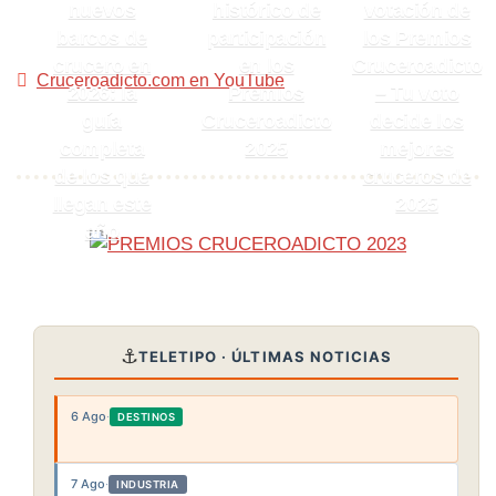
nuevos
histórico de
votación de
barcos de
participación
los Premios
crucero en
en los
Cruceroadicto
Cruceroadicto.com en YouTube
2026: la
Premios
– Tu voto
guía
Cruceroadicto
decide los
completa
2025
mejores
de los que
cruceros de
llegan este
2025
año
⚓
TELETIPO · ÚLTIMAS NOTICIAS
6 Ago
·
DESTINOS
7 Ago
·
INDUSTRIA