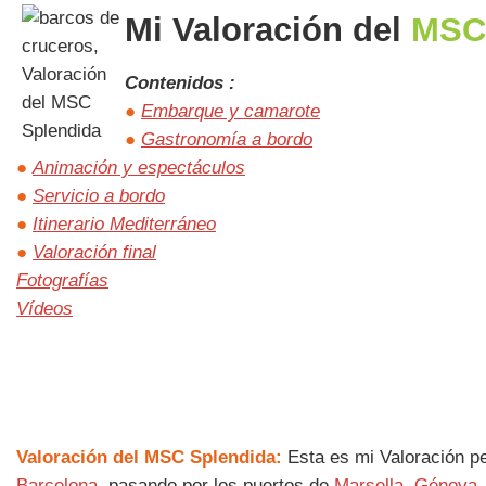
Mi Valoración del
MSC
Contenidos :
●
Embarque y camarote
●
Gastronomía a bordo
●
Animación y espectáculos
●
Servicio a bordo
●
Itinerario Mediterráneo
●
Valoración final
Fotografías
Vídeos
Valoración del MSC Splendida:
Esta es mi Valoración pe
Barcelona
, pasando por los puertos de
Marsella
,
Génova
,