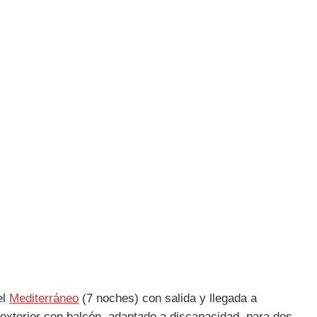
el
Mediterráneo
(7 noches) con salida y llegada a
xterior con balcón, adaptado a discapacidad, para dos