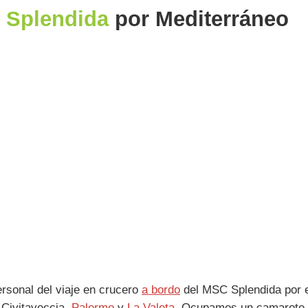
 Splendida
por Mediterráneo
rsonal del viaje en crucero
a bordo
del MSC Splendida por 
 Civitaveccia,
Palermo
y
La Valeta
. Ocupamos un camarote e