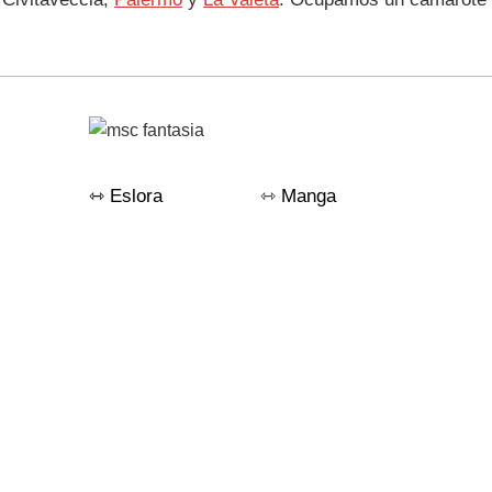
⇿ Eslora
333.14
m
⇿
Manga
38.1
m