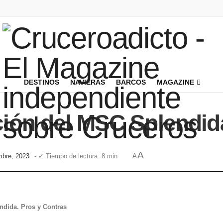
DESTINOS
NAVIERAS
BARCOS
MAGAZINE
ción del MSC Splendid
A
embre, 2023
- ✓ Tiempo de lectura: 8 min
A
ndida. Pros y Contras