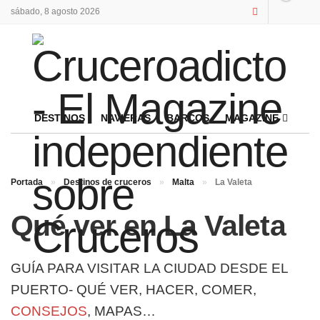
sábado, 8 agosto 2026
DESTINOS
NAVIERAS
BARCOS
MAGAZINE
Portada
»
Destinos de cruceros
»
Malta
»
La Valeta
Qué ver en La Valeta
GUÍA PARA VISITAR LA CIUDAD DESDE EL
PUERTO- QUÉ VER, HACER, COMER,
CONSEJOS
, MAPAS…