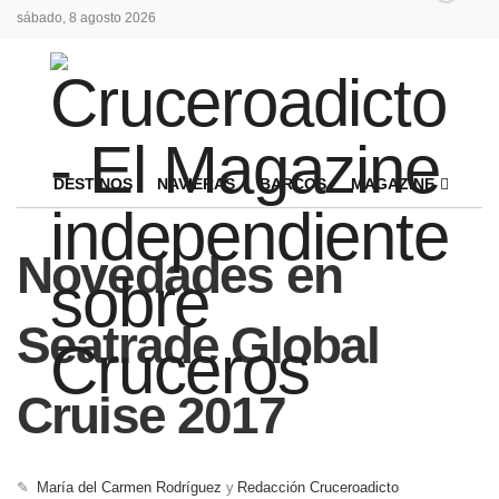
sábado, 8 agosto 2026
DESTINOS
NAVIERAS
BARCOS
MAGAZINE
Novedades en
Seatrade Global
Cruise 2017
✎
María del Carmen Rodríguez
y
Redacción Cruceroadicto