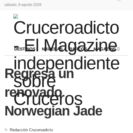
sábado, 8 agosto 2026
DESTINOS
NAVIERAS
BARCOS
MAGAZINE
Regresa un
renovado
Norwegian Jade
✎
Redacción Cruceroadicto