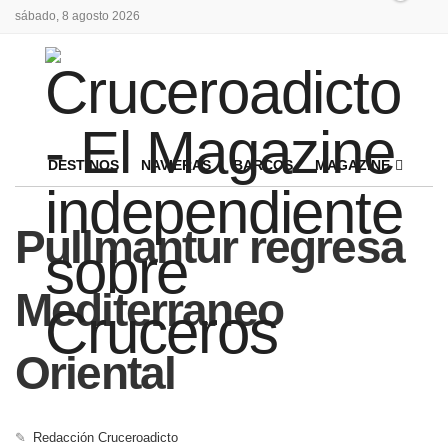
sábado, 8 agosto 2026
DESTINOS
NAVIERAS
BARCOS
MAGAZINE
Pullmantur regresa
Mediterraneo
Oriental
✎
Redacción Cruceroadicto