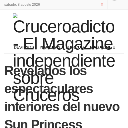
sábado, 8 agosto 2026
DESTINOS
NAVIERAS
BARCOS
MAGAZINE
Revelados los
espectaculares
interiores del nuevo
Sun Princess