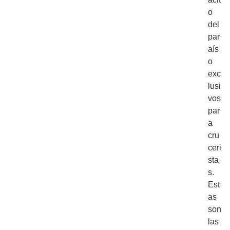
o
del
par
aís
o
exc
lusi
vos
par
a
cru
ceri
sta
s.
Est
as
son
las