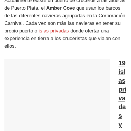
Actualmente existe un puerto de cruceros a las afueras
de Puerto Plata, el
Amber Cove
que usan los barcos
de las diferentes navieras agrupadas en la Corporación
Carnival. Cada vez son más las navieras en tener su
propio puerto o
islas privadas
donde ofertar una
experiencia en tierra a los cruceristas que viajan con
ellos.
19
isl
as
pri
va
da
s
y