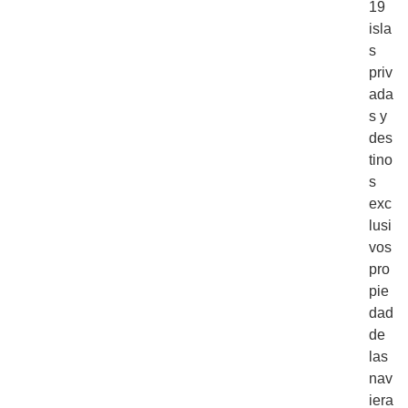
19
isla
s
priv
ada
s y
des
tino
s
exc
lusi
vos
pro
pie
dad
de
las
nav
iera