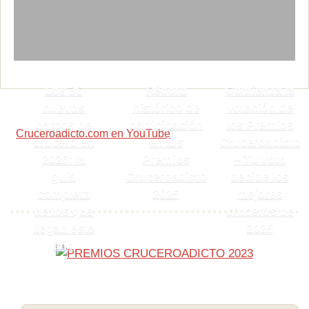
Los 36
Récord
Comienza la
nuevos
histórico de
votación de
barcos de
participación
los Premios
Cruceroadicto.com en YouTube
crucero en
en los
Cruceroadicto
2026: la
Premios
– Tu voto
guía
Cruceroadicto
decide los
completa
2025
mejores
de los que
cruceros de
llegan este
2025
año