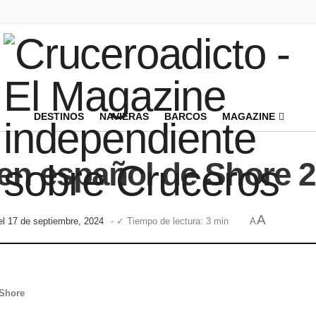
DESTINOS
NAVIERAS
BARCOS
MAGAZINE
en español de Shore 
A
el 17 de septiembre, 2024
- ✓ Tiempo de lectura: 3 min
A
 Shore