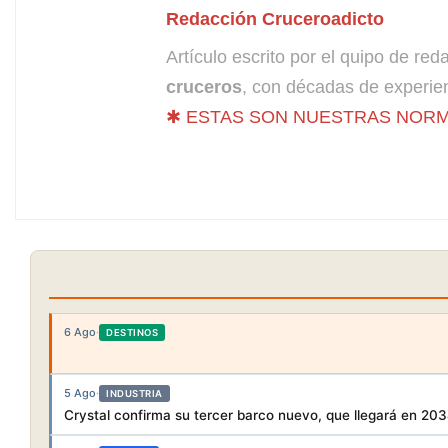
Redacción Cruceroadicto
Artículo escrito por el quipo de re
cruceros
, con décadas de experien
✱ ESTAS SON NUESTRAS NORM
6 Ago
·
DESTINOS
5 Ago
·
INDUSTRIA
Crystal confirma su tercer barco nuevo, que llegará en 20