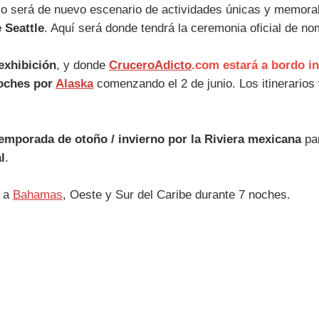
rco será de nuevo escenario de actividades únicas y memorab
 Seattle
. Aquí será donde tendrá la ceremonia oficial de n
 exhibición
, y donde
CruceroAdicto
.com estará a bordo i
noches por
Alaska
comenzando el 2 de junio. Los itinerarios
temporada de otoño / invierno por la Riviera mexicana
par
l
.
s a
Bahamas
, Oeste y Sur del Caribe durante 7 noches.