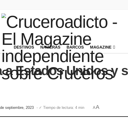
DESTINOS
NAVIERAS
BARCOS
MAGAZINE
a a Estados Unidos y s
A
 de septiembre, 2023
- ✓ Tiempo de lectura: 4 min
A