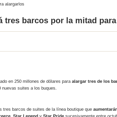
á tres barcos por la mitad
para 
rado en 250 millones de dólares para
alargar tres de los ba
0 nuevas suites a los buques.
s tres barcos de suites de la línea boutique que
aumentarán
reeze
,
Star Legend
y
Star Pride
sucesivamente entre octub