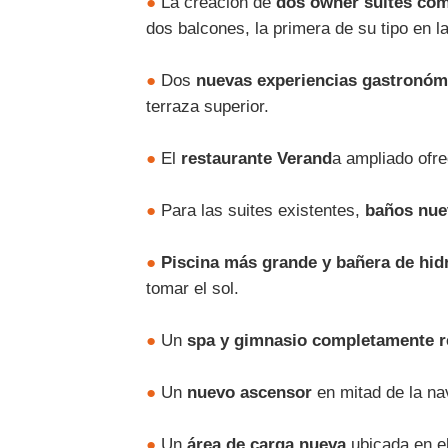
●
La creación de
dos owner suites co
dos balcones, la primera de su tipo en l
●
Dos
nuevas experiencias gastronóm
terraza superior.
●
El
restaurante Verand
a ampliado ofr
●
Para las suites existentes,
baños nue
●
Piscina más grande y bañera de hi
tomar el sol.
●
Un
spa y gimnasio completamente 
●
Un
nuevo ascensor
en mitad de la na
●
Un
área de carga nueva
ubicada en el