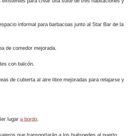
existentes para crear una suite de tres habitaciones y
espacio informal para barbacoas junto al Star Bar de la
área de comedor mejorada.
tes con balcón.
as de cubierta al aire libre mejoradas para relajarse y
ier lugar
a bordo
.
ajeros que transportarán a los huéspedes al puerto