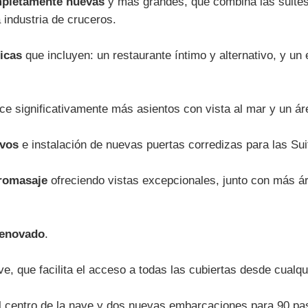
mpletamente nuevas
y más grandes, que combina las suites 
a industria de cruceros.
icas
que incluyen: un restaurante íntimo y alternativo, y un 
ece significativamente más asientos con vista al mar y un 
vos
e instalación de nuevas puertas corredizas para las Sui
dromasaje
ofreciendo vistas excepcionales, junto con más áre
renovado
.
ve, que facilita el acceso a todas las cubiertas desde cualqu
 centro de la nave y dos nuevas embarcaciones para 90 pas