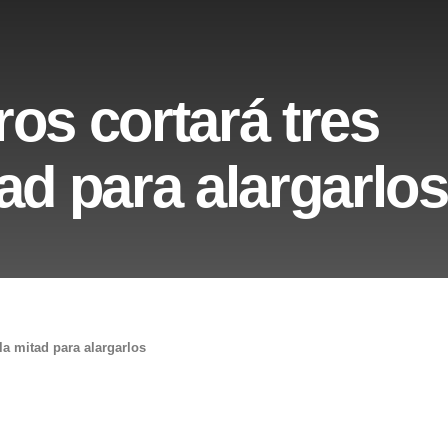
os cortará tres
ad para alargarlos
la mitad para alargarlos