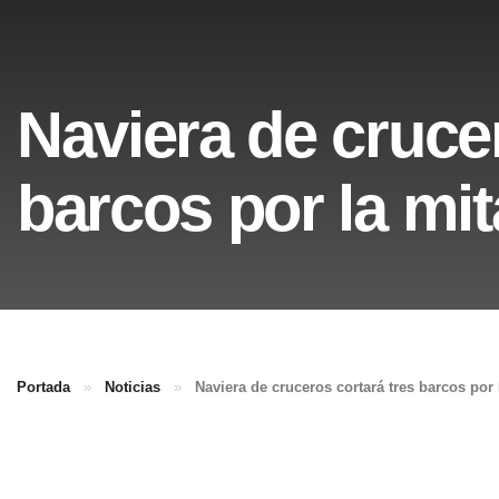
Naviera de crucer
barcos por la mit
Portada
»
Noticias
»
Naviera de cruceros cortará tres barcos por 