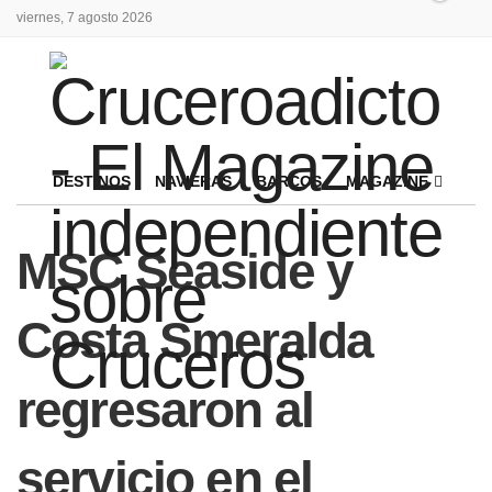
viernes, 7 agosto 2026
DESTINOS
NAVIERAS
BARCOS
MAGAZINE
MSC Seaside y
Costa Smeralda
regresaron al
servicio en el