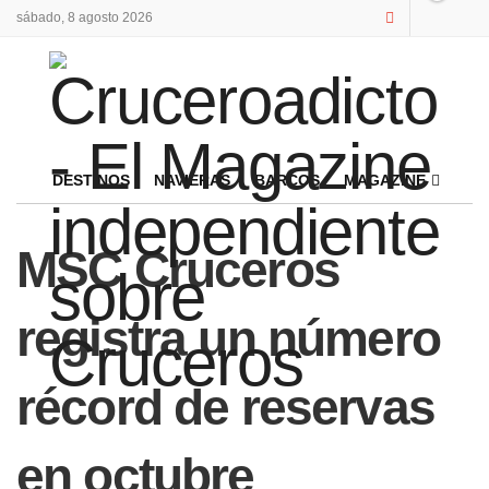
sábado, 8 agosto 2026
DESTINOS
NAVIERAS
BARCOS
MAGAZINE
MSC Cruceros
registra un número
récord de reservas
en octubre