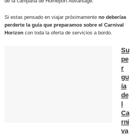
de la campaña de Homeport Advantage.
Si estas pensado en viajar próximamente
no deberías
perderte la guía que preparamos sobre el Carnival
Horizon
con toda la oferta de servicios a bordo.
Su
pe
r
gu
ía
de
l
Ca
rni
va