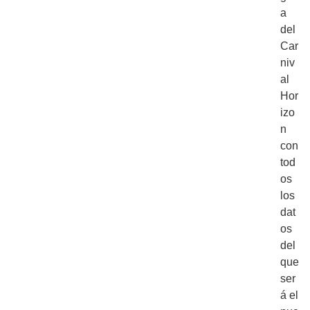
a
del
Car
niv
al
Hor
izo
n
con
tod
os
los
dat
os
del
que
ser
á el