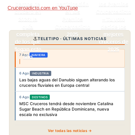
barcos de
participación
los Premios
Cruceroadicto.com en YouTube
crucero en
en los
Cruceroadicto
2026: la
Premios
– Tu voto
guía
Cruceroadicto
decide los
completa
2025
mejores
⚓
TELETIPO · ÚLTIMAS NOTICIAS
de los que
cruceros de
llegan este
2025
7 Ago
·
NAVIERA
año
6 Ago
·
INDUSTRIA
Las bajas aguas del Danubio siguen alterando los
cruceros fluviales en Europa central
6 Ago
·
DESTINOS
MSC Cruceros tendrá desde noviembre Catalina
Sugar Beach en República Dominicana, nueva
escala no exclusiva
Ver todas las noticias →