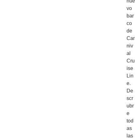
nue
vo
bar
co
de
Car
niv
al
Cru
ise
Lin
e.
De
scr
ubr
e
tod
as
las