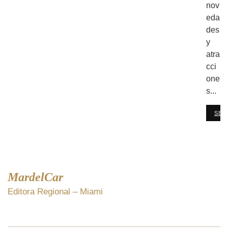
nov
eda
des
y
atra
cci
one
s...
SEG
MardelCar
Editora Regional – Miami