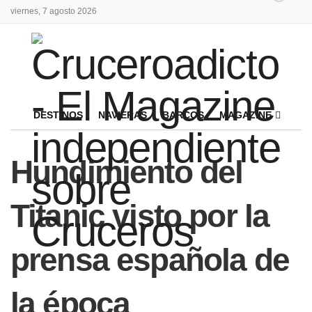
viernes, 7 agosto 2026
DESTINOS
NAVIERAS
BARCOS
MAGAZINE
Hundimiento del
Titanic visto por la
prensa española de
la época