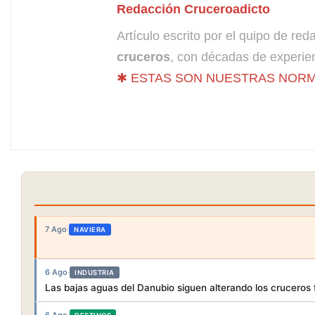
Redacción Cruceroadicto
Artículo escrito por el quipo de re
cruceros
, con décadas de experien
✱ ESTAS SON NUESTRAS NORM
7 Ago
·
NAVIERA
6 Ago
·
INDUSTRIA
Las bajas aguas del Danubio siguen alterando los cruceros f