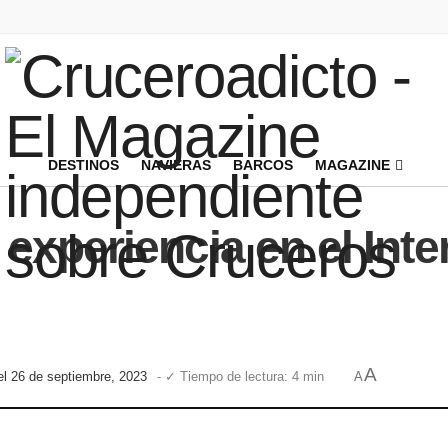
DESTINOS
NAVIERAS
BARCOS
MAGAZINE
xperiencia en el Inte
A
el 26 de septiembre, 2023
- ✓ Tiempo de lectura: 4 min
A