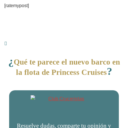
[ratemypost]
¿
Qué te parece el nuevo barco en
?
la flota de Princess Cruises
Resuelve dudas, comparte tu opinión y