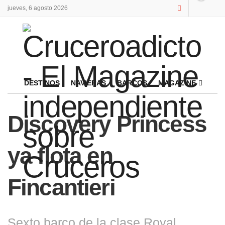
jueves, 6 agosto 2026
DESTINOS
NAVIERAS
BARCOS
MAGAZINE
Discovery Princess
ya flota en
Fincantieri
Sexto barco de la clase Royal