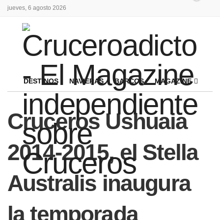
jueves, 6 agosto 2026
DESTINOS
NAVIERAS
BARCOS
MAGAZINE
Cruceros Ushuaia
2014-2015, el Stella
Australis inaugura
la temporada