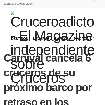
sábado, 8 agosto 2026
DESTINOS
NAVIERAS
BARCOS
MAGAZINE
Carnival cancela 6
cruceros de su
próximo barco por
retraso en los