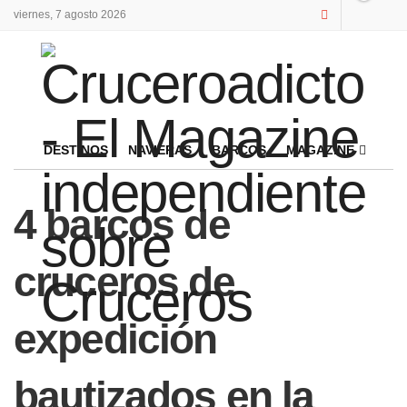
viernes, 7 agosto 2026
DESTINOS
NAVIERAS
BARCOS
MAGAZINE
4 barcos de
cruceros de
expedición
bautizados en la