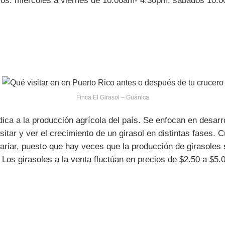
orarios: miércoles a viernes de 10:00am- 4:30pm, sábados 
Finca El Girasol – Guánica
ica a la producción agrícola del país. Se enfocan en desarro
itar y ver el crecimiento de un girasol en distintas fases. C
ariar, puesto que hay veces que la producción de girasoles 
. Los girasoles a la venta fluctúan en precios de $2.50 a $5.