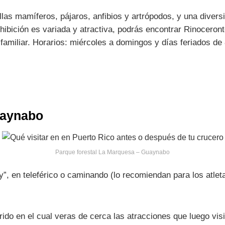
llas mamíferos, pájaros, anfibios y artrópodos, y una dive
ición es variada y atractiva, podrás encontrar Rinocerontes
 familiar. Horarios: miércoles a domingos y días feriados 
uaynabo
Parque forestal La Marquesa – Guaynabo
”, en teleférico o caminando (lo recomiendan para los atletas)
rrido en el cual veras de cerca las atracciones que luego vis