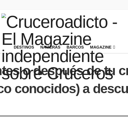
DESTINOS
NAVIERAS
BARCOS
MAGAZINE
ntes o después de tu c
co conocidos) a descu