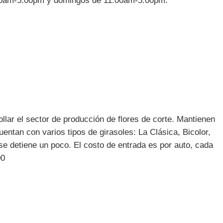
10:00am-5:00pm y domingos de 11:00am-5:00pm.
llar el sector de producción de flores de corte. Mantienen
uentan con varios tipos de girasoles: La Clásica, Bicolor,
se detiene un poco. El costo de entrada es por auto, cada
00