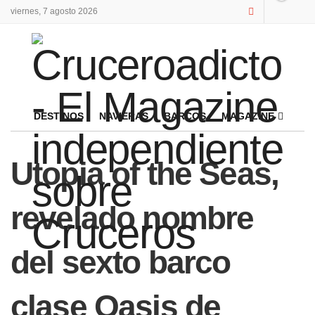
viernes, 7 agosto 2026
DESTINOS
NAVIERAS
BARCOS
MAGAZINE
Utopia of the Seas,
revelado nombre
del sexto barco
clase Oasis de