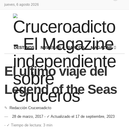
jueves, 6 agosto 2026
DESTINOS
NAVIERAS
BARCOS
MAGAZINE
El último viaje del
Legend of the Seas
✎
Redacción Cruceroadicto
28 de marzo, 2017 - ✓ Actualizado el 17 de septiembre, 2023
- ✓ Tiempo de lectura: 3 min