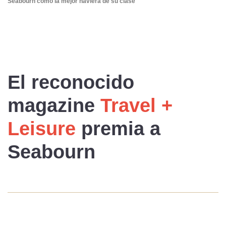
Seabourn como la mejor naviera de su clase
El reconocido
magazine
Travel +
Leisure
premia a
Seabourn