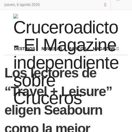
jueves, 6 agosto 2026
DESTINOS
NAVIERAS
BARCOS
MAGAZINE
Los lectores de
“Travel + Leisure”
eligen Seabourn
como la mejor