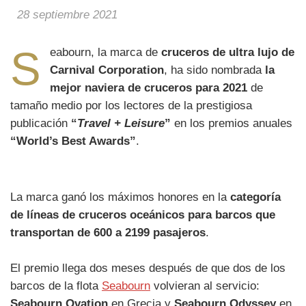
28 septiembre 2021
S
eabourn, la marca de
cruceros de ultra lujo de
Carnival Corporation
, ha sido nombrada
la
mejor naviera de cruceros para 2021
de
tamaño medio por los lectores de la prestigiosa
publicación
“
Travel + Leisure
”
en los premios anuales
“World’s Best Awards”
.
La marca ganó los máximos honores en la
categoría
de líneas de cruceros oceánicos para barcos que
transportan de 600 a 2199 pasajeros
.
El premio llega dos meses después de que dos de los
barcos de la flota
Seabourn
volvieran al servicio:
Seabourn Ovation
en Grecia y
Seabourn Odyssey
en