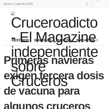
jueves, 6 agosto 2026
DESTINOS
NAVIERAS
BARCOS
MAGAZINE
Primeras navieras
exigen tercera dosis
de vacuna para
algunos cruceros