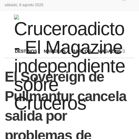
sábado, 8 agosto 2026
DESTINOS
NAVIERAS
BARCOS
MAGAZINE
El Sovereign de
Pullmantur cancela
salida por
problemas de