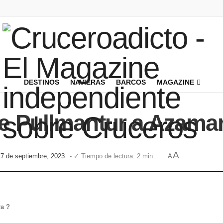
DESTINOS
NAVIERAS
BARCOS
MAGAZINE
e Pullmantur a Azama
A
17 de septiembre, 2023
- ✓ Tiempo de lectura: 2 min
A
ra ?